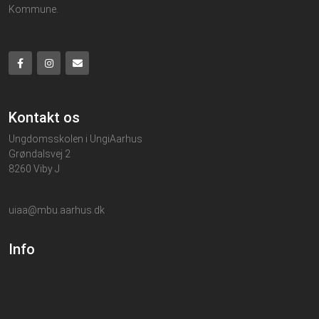
Kommune.
Kontakt os
Ungdomsskolen i UngiAarhus
Grøndalsvej 2
8260 Viby J
uiaa@mbu.aarhus.dk
Info