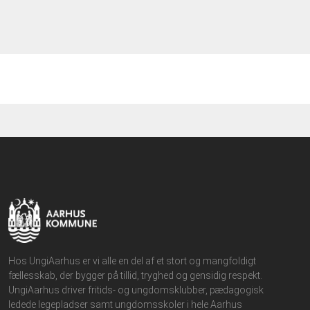
Hos UngiAarhus er vi alle en del af et stort og mangfoldigt
fællesskab, der bygger på tillid, tryghed og gensidig respekt.
UngiAarhus driver fritids- og ungdomsklubber, pædagogisk
ledede legepladser samt ungdomsskoler i hele Aarhus