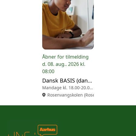
Åbner for tilmelding
d. 08. aug.. 2026 kl.
08:00
Dansk BASIS (dansk som andetsprog)
Mandage kl. 18.00-20.00 (Rosenvangskolen)
location_on
Rosenvangskolen (Rosenvangs Allé 49, 8260 