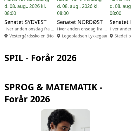
d. 08. aug.. 2026 kl.
d. 08. aug.. 2026 kl.
d. 08. aug
08:00
08:00
08:00
Senatet SYDVEST
Senatet NORDØST
Senatet
Hver anden onsdag fra 18.00-20.30
Hver anden onsdag fra 18.00-20.30
location_on
Vestergårdsskolen (Nordbyvej 25, 8260 Viby J)
location_on
Legepladsen Lykkegaarden
location_on
Stedet p
SPIL - Forår 2026
SPROG & MATEMATIK -
Forår 2026