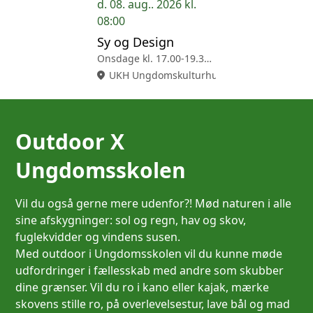
d. 08. aug.. 2026 kl.
08:00
Sy og Design
Onsdage kl. 17.00-19.30. Aarhus C.
location_on
UKH Ungdomskulturhuset (Grethe Scheuers 
Outdoor X
Ungdomsskolen
Vil du også gerne mere udenfor?! Mød naturen i alle
sine afskygninger: sol og regn, hav og skov,
fuglekvidder og vindens susen.
Med outdoor i Ungdomsskolen vil du kunne møde
udfordringer i fællesskab med andre som skubber
dine grænser. Vil du ro i kano eller kajak, mærke
skovens stille ro, på overlevelsestur, lave bål og mad