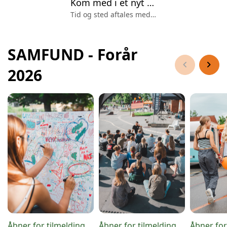
Kom med i et nyt band
Tid og sted aftales med hvert band
SAMFUND - Forår
chevron_left
chevron_right
2026
Åbner for tilmelding
Åbner for tilmelding
Åbner for