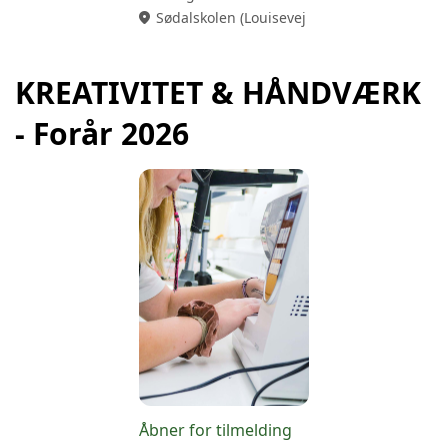
location_on
Sødalskolen (Louisevej 29, 8220 Brabrand)
KREATIVITET & HÅNDVÆRK
- Forår 2026
Åbner for tilmelding