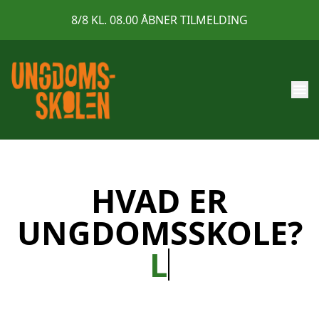
8/8 KL. 08.00 ÅBNER TILMELDING
menu
HVAD ER UNG
HVAD ER
UNGDOMSSKOLE?
L
Æ
R