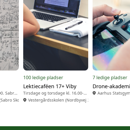
100 ledige pladser
7 ledige pladser
Lektiecaféen 17+ Viby
Drone-akademi
Tirsdage kl. 16.00 – 18.00. Sabro korsvejskolen
Tirsdage og torsdage kl. 16.00-20.00 - Viby
location_on
Aarhus Statsgym
hus V)
(Sabro Skolevej 4, 8471 Sabro)
location_on
Vestergårdsskolen (Nordbyvej 25, 8260 Viby J)