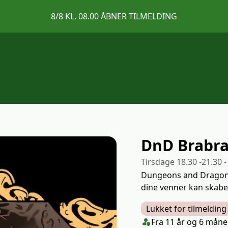
8/8 KL. 08.00 ÅBNER TILMELDING
DnD Brabra
Tirsdage 18.30 -21.30 
Dungeons and Dragons (
dine venner kan skabe 
Lukket for tilmelding
Klasse/Aldersbegræns
person_shield
Fra 11 år og 6 månede