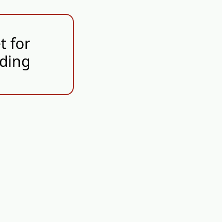
t for
lding