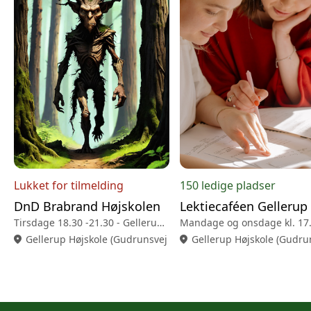
Lukket for tilmelding
150 ledige pladser
DnD Brabrand Højskolen
Tirsdage 18.30 -21.30 - Gellerup Højskole
location_on
Gellerup Højskole (Gudrunsvej 82, 8220 Brabrand)
location_on
Gellerup Højskole (Gudru