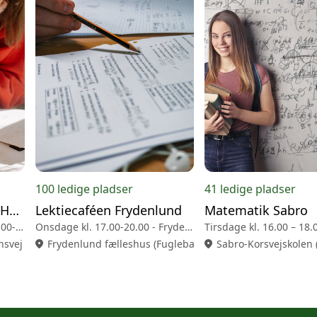
100 ledige pladser
41 ledige pladser
Lektiecaféen Gellerup Højskole
Lektiecaféen Frydenlund
Matematik Sabro
Mandage og onsdage kl. 17.00-19.00 - Gellerup Højskole
Onsdage kl. 17.00-20.00 - Frydenlund fælleshus
nsvej 82, 8220 Brabrand)
location_on
Frydenlund fælleshus (Fuglebakkevej 80, st. tv, 8210 Aar
location_on
Sabro-Korsvejskolen 