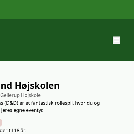
menu
nd Højskolen
- Gellerup Højskole
D&D) er et fantastisk rollespil, hvor du og
jeres egne eventyr.
ning
r til 18 år.