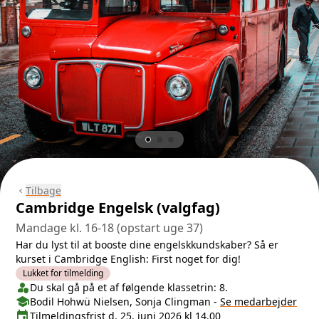
Tilbage
chevron_left
Cambridge Engelsk (valgfag)
Mandage kl. 16-18 (opstart uge 37)
Har du lyst til at booste dine engelskkundskaber? Så er
kurset i Cambridge English: First noget for dig!
Lukket for tilmelding
person_shield
Klasse/Aldersbegrænsning
Du skal gå på et af følgende klassetrin: 8.
school
Medarbejder
Bodil Hohwü Nielsen, Sonja Clingman
-
Se
medarbejder
event
Tilmeldingsfrist
Tilmeldingsfrist d. 25. juni 2026 kl 14.00