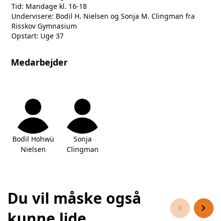
Tid: Mandage kl. 16-18
Undervisere: Bodil H. Nielsen og Sonja M. Clingman fra
Risskov Gymnasium
Opstart: Uge 37
Medarbejder
Bodil Hohwü
Sonja
Nielsen
Clingman
Du vil måske også
chevron_left
chevron_right
kunne lide