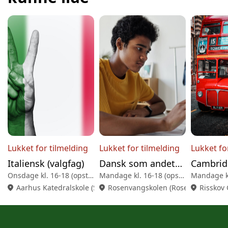
Lukket for tilmelding
Lukket for tilmelding
Lukket fo
Italiensk (valgfag)
Dansk som andetsprog - Booster (valgfag)
Onsdage kl. 16-18 (opstart uge 36)
Mandage kl. 16-18 (opstart uge 37)
location_on
Aarhus Katedralskole (Skolegyde 1, 8000 Aarhus C)
location_on
Rosenvangskolen (Rosenvangs Allé 4
location_on
Risskov