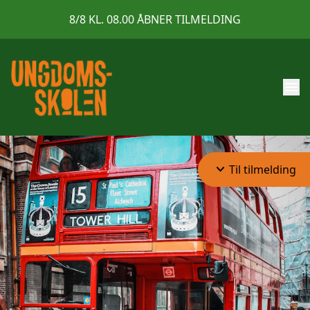
8/8 KL. 08.00 ÅBNER TILMELDING
menu
keyboard_arrow_down
Til tilmelding